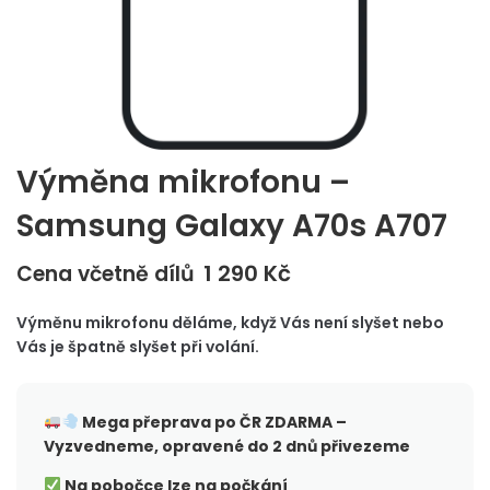
Výměna mikrofonu –
Samsung Galaxy A70s A707
1 290
Kč
Cena včetně dílů
Výměnu mikrofonu děláme, když Vás není slyšet nebo
Vás je špatně slyšet při volání.
Mega přeprava po ČR
ZDARMA –
Vyzvedneme, opravené do 2 dnů přivezeme
Na pobočce lze na počkání