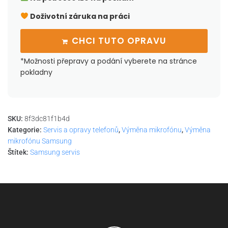
Doživotní záruka na práci
CHCI TUTO OPRAVU
*Možnosti přepravy a podání vyberete na stránce
pokladny
SKU:
8f3dc81f1b4d
Kategorie:
Servis a opravy telefonů
,
Výměna mikrofónu
,
Výměna
mikrofónu Samsung
Štítek:
Samsung servis