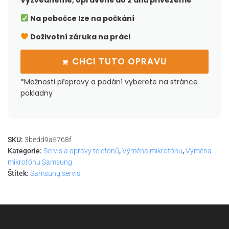
Vyzvedneme, opravené do 2 dnů přivezeme
Na pobočce lze na počkání
Doživotní záruka na práci
CHCI TUTO OPRAVU
*Možnosti přepravy a podání vyberete na stránce
pokladny
SKU:
3bedd9a5768f
Kategorie:
Servis a opravy telefonů
,
Výměna mikrofónu
,
Výměna
mikrofónu Samsung
Štítek:
Samsung servis