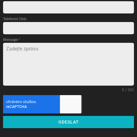
Telefonní číslo
Message
*
0 / 300
ODESLAT