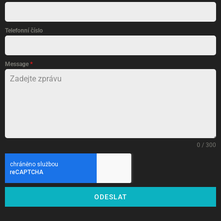
Telefonní číslo
Message
*
0 / 300
ODESLAT