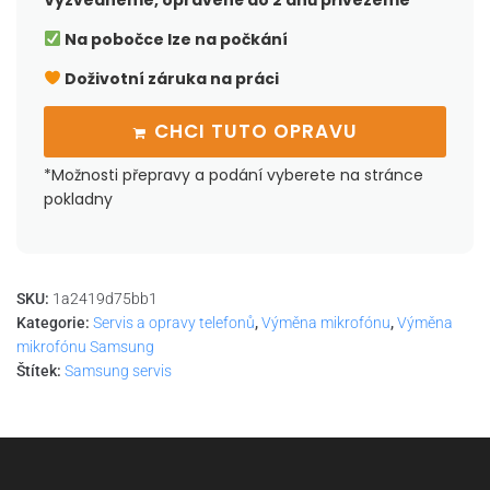
Vyzvedneme, opravené do 2 dnů přivezeme
Na pobočce lze na počkání
Doživotní záruka na práci
CHCI TUTO OPRAVU
*Možnosti přepravy a podání vyberete na stránce
pokladny
SKU:
1a2419d75bb1
Kategorie:
Servis a opravy telefonů
,
Výměna mikrofónu
,
Výměna
mikrofónu Samsung
Štítek:
Samsung servis