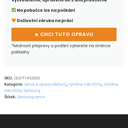
Vyzvedneme, opravené do 2 dnů přivezeme
Na pobočce lze na počkání
Doživotní záruka na práci
CHCI TUTO OPRAVU
*Možnosti přepravy a podání vyberete na stránce
pokladny
SKU:
2bd1f145d5b6
Kategorie:
Servis a opravy telefonů
,
Výměna mikrofónu
,
Výměna
mikrofónu Samsung
Štítek:
Samsung servis