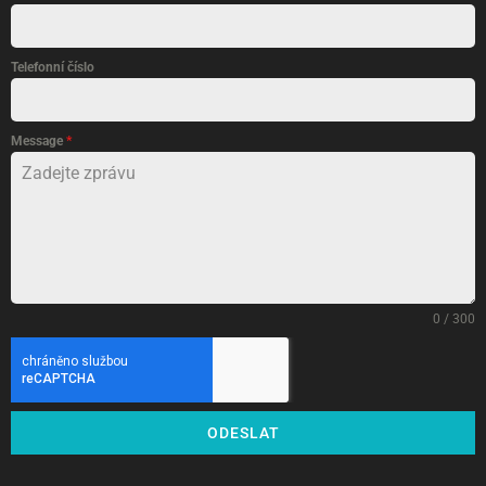
Telefonní číslo
Message
*
0 / 300
ODESLAT