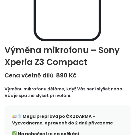
Výměna mikrofonu – Sony
Xperia Z3 Compact
890
Kč
Cena včetně dílů
Výměnu mikrofonu děláme, když Vás není slyšet nebo
Vás je špatně slyšet při volání.
Mega přeprava po ČR
ZDARMA –
Vyzvedneme, opravené do 2 dnů přivezeme
Na pobočce lze na počkání