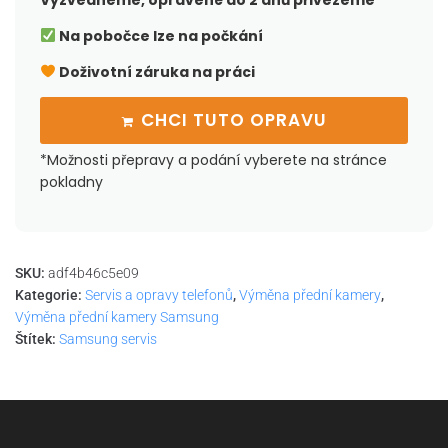
Vyzvedneme, opravené do 2 dnů přivezeme
Na pobočce lze na počkání
Doživotní záruka na práci
CHCI TUTO OPRAVU
*Možnosti přepravy a podání vyberete na stránce
pokladny
SKU:
adf4b46c5e09
Kategorie:
Servis a opravy telefonů
,
Výměna přední kamery
,
Výměna přední kamery Samsung
Štítek:
Samsung servis