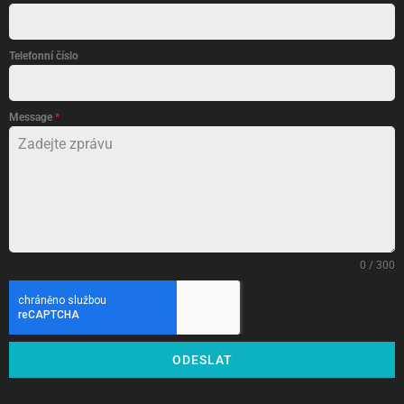
Telefonní číslo
Message
*
0 / 300
ODESLAT