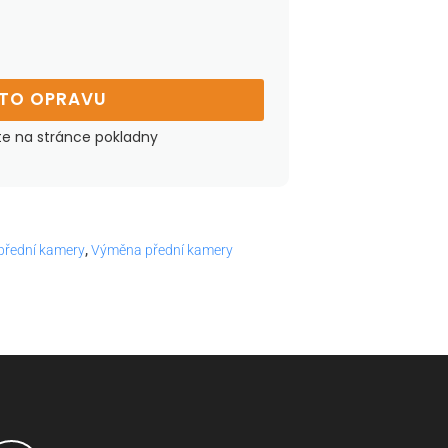
UTO OPRAVU
te na stránce pokladny
řední kamery
,
Výměna přední kamery