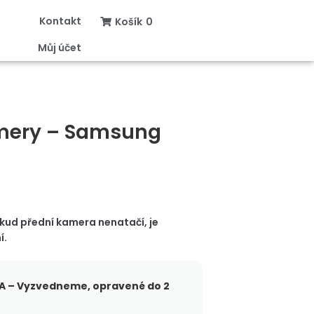
Kontakt
Košík
0
Můj účet
mery – Samsung
ud přední kamera nenatačí, je
í.
 – Vyzvedneme, opravené do 2