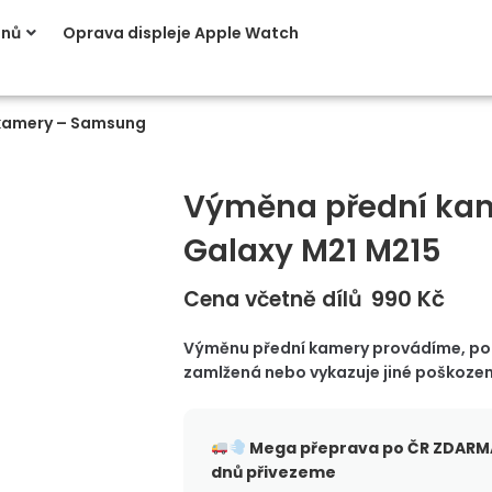
onů
Oprava displeje Apple Watch
kamery – Samsung
Výměna přední ka
Galaxy M21 M215
990
Kč
Cena včetně dílů
Výměnu přední kamery provádíme, pok
zamlžená nebo vykazuje jiné poškozen
Mega přeprava po ČR
ZDARMA
dnů přivezeme