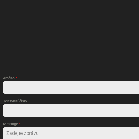
Jméno
*
Telefonní číslo
Message
*