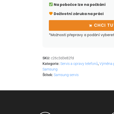
Na pobočce lze na počkání
Doživotní záruka na práci
CHCI T
*Možnosti přepravy a podání vybere
SKU:
c26c3d3e82fd
Kategorie:
Servis a opravy telefonů
,
Výměna p
Samsung
Štítek:
Samsung servis