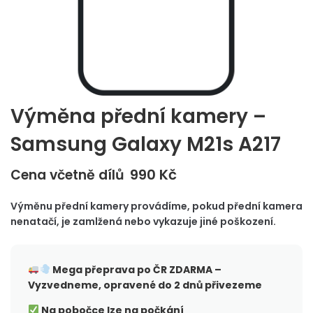
Výměna přední kamery –
Samsung Galaxy M21s A217
990
Kč
Cena včetně dílů
Výměnu přední kamery provádíme, pokud přední kamera
nenatačí, je zamlžená nebo vykazuje jiné poškození.
Mega přeprava po ČR
ZDARMA –
Vyzvedneme, opravené do 2 dnů přivezeme
Na pobočce lze na počkání