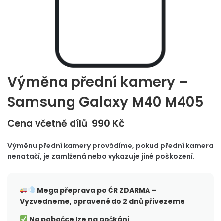
Výměna přední kamery –
Samsung Galaxy M40 M405
990
Kč
Cena včetně dílů
Výměnu přední kamery provádíme, pokud přední kamera
nenatačí, je zamlžená nebo vykazuje jiné poškození.
Mega přeprava po ČR
ZDARMA –
Vyzvedneme, opravené do 2 dnů přivezeme
Na pobočce lze na počkání