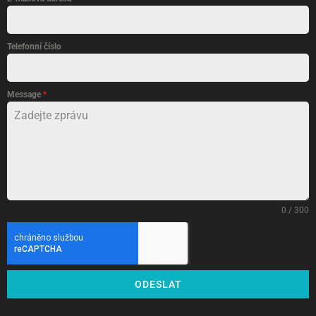
Telefonní číslo
Message
*
0 / 300
ODESLAT