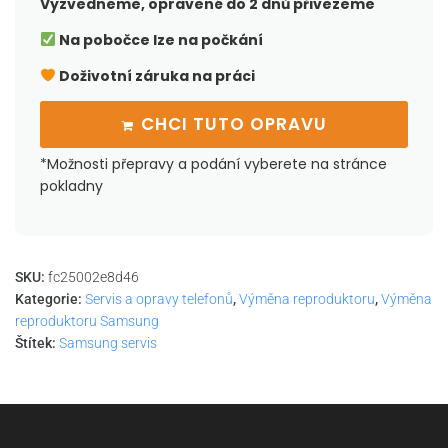
Vyzvedneme, opravené do 2 dnů přivezeme
Na pobočce lze na počkání
Doživotní záruka na práci
CHCI TUTO OPRAVU
*Možnosti přepravy a podání vyberete na stránce
pokladny
SKU:
fc25002e8d46
Kategorie:
Servis a opravy telefonů
,
Výměna reproduktoru
,
Výměna
reproduktoru Samsung
Štítek:
Samsung servis