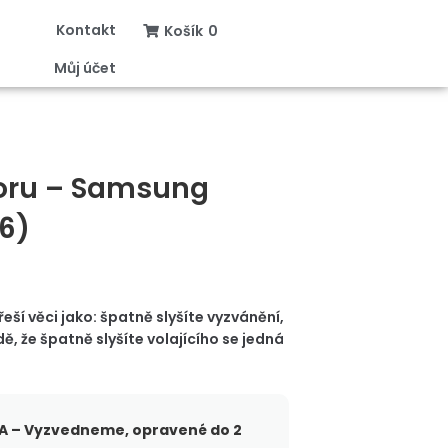
Kontakt
Košík
0
Můj účet
oru – Samsung
16)
ší věci jako: špatně slyšíte vyzvánění,
, že špatně slyšíte volajícího se jedná
 – Vyzvedneme, opravené do 2