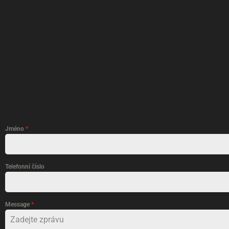
Jméno
*
Telefonní číslo
Message
*