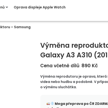
onů
Oprava displeje Apple Watch
ktoru – Samsung
Výměna reprodukt
Galaxy A3 A310 (20
890
Kč
Cena včetně dílů
Výměna reprodutoru je oprava, která ře
videa nebo hudbu a podobné. V případě
o výměnu sluchátka.
Mega přeprava po ČR
ZDARMA