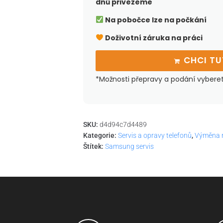
dnů přivezeme
Na pobočce lze na počkání
Doživotní záruka na práci
CHCI T
*Možnosti přepravy a podání vybere
SKU:
d4d94c7d4489
Kategorie:
Servis a opravy telefonů
,
Výměna 
Štítek:
Samsung servis