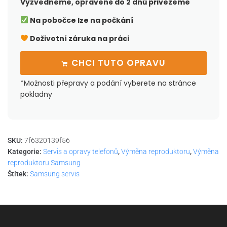
Vyzvedneme, opravené do 2 dnů přivezeme
Na pobočce lze na počkání
Doživotní záruka na práci
CHCI TUTO OPRAVU
*Možnosti přepravy a podání vyberete na stránce
pokladny
SKU:
7f6320139f56
Kategorie:
Servis a opravy telefonů
,
Výměna reproduktoru
,
Výměna
reproduktoru Samsung
Štítek:
Samsung servis