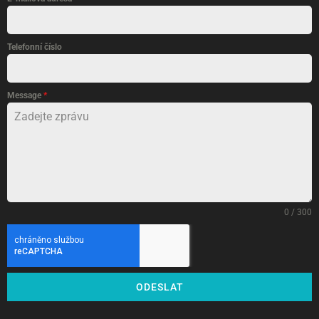
Telefonní číslo
Message
*
0 / 300
ODESLAT