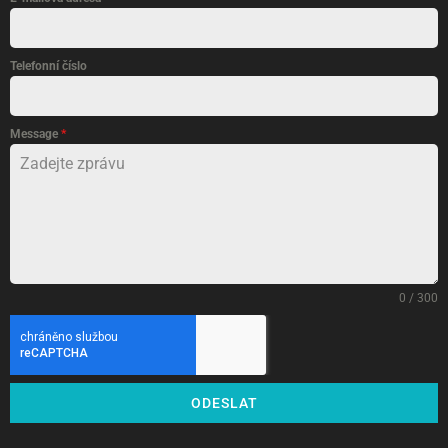
Telefonní číslo
Message
*
0 / 300
ODESLAT