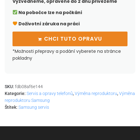
Vyzvedneme, opravené do 2 dnů přivezeme
Na pobočce lze na počkání
Doživotní záruka na práci
CHCI TUTO OPRAVU
*Možnosti přepravy a podání vyberete na stránce
pokladny
SKU:
fdb08af6e144
Kategorie:
Servis a opravy telefonů
,
Výměna reproduktoru
,
Výměna
reproduktoru Samsung
Štítek:
Samsung servis