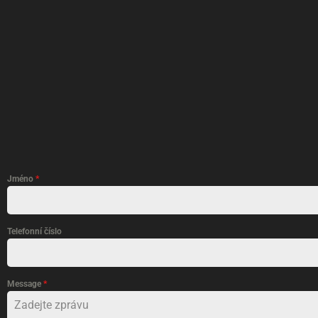
Jméno
*
Telefonní číslo
Message
*