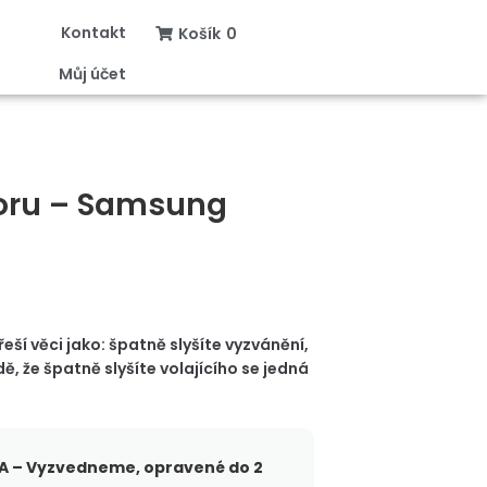
Kontakt
Košík
0
Můj účet
oru – Samsung
ší věci jako: špatně slyšíte vyzvánění,
, že špatně slyšíte volajícího se jedná
 – Vyzvedneme, opravené do 2