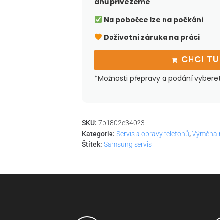
dnů přivezeme
Na pobočce lze na počkání
Doživotní záruka na práci
CHCI T
*Možnosti přepravy a podání vybere
SKU:
7b1802e34023
Kategorie:
Servis a opravy telefonů
,
Výměna 
Štítek:
Samsung servis