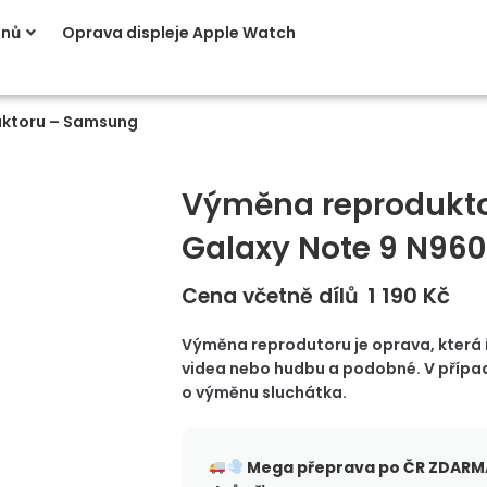
onů
Oprava displeje Apple Watch
ktoru – Samsung
Výměna reprodukt
Galaxy Note 9 N960
1 190
Kč
Cena včetně dílů
Výměna reprodutoru je oprava, která ře
videa nebo hudbu a podobné. V případě
o výměnu sluchátka.
Mega přeprava po ČR
ZDARMA