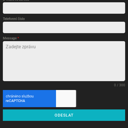
Telefonní číslo
Message
*
0 / 300
ODESLAT