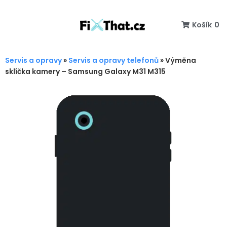
Košík
0
Servis a opravy
»
Servis a opravy telefonů
»
Výměna
sklíčka kamery – Samsung Galaxy M31 M315