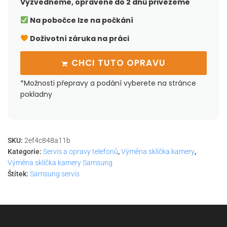
Vyzvedneme, opravené do 2 dnů přivezeme
Na pobočce lze na počkání
Doživotní záruka na práci
CHCI TUTO OPRAVU
*Možnosti přepravy a podání vyberete na stránce
pokladny
SKU:
2ef4c848a11b
Kategorie:
Servis a opravy telefonů
,
Výměna sklíčka kamery
,
Výměna sklíčka kamery Samsung
Štítek:
Samsung servis