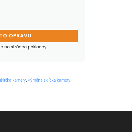
UTO OPRAVU
te na stránce pokladny
klíčka kamery
,
Výměna sklíčka kamery