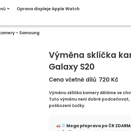
onů
Oprava displeje Apple Watch
 kamery – Samsung
Výměna sklíčka k
Galaxy S20
720
Kč
Cena včetně dílů
Výměnu sklíčka kamery děláme ve chvíli
Tuto výměnu není dobré podceňovat, 
poškození čočky.
Mega přeprava po ČR
ZDARMA