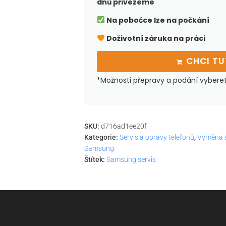
dnů přivezeme
Na pobočce lze na počkání
Doživotní záruka na práci
CHCI T
*Možnosti přepravy a podání vybere
SKU:
d716ad1ee20f
Kategorie:
Servis a opravy telefonů
,
Výměna s
Samsung
Štítek:
Samsung servis