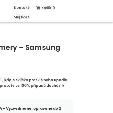
Kontakt
Košík
0
Můj účet
amery – Samsung
, kdy je sklíčko prasklé nebo upadlé.
protože ve 100% případů dochází k
 – Vyzvedneme, opravené do 2