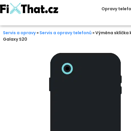
Opravy telef
Servis a opravy
»
Servis a opravy telefonů
»
Výměna sklíčka
Galaxy S20