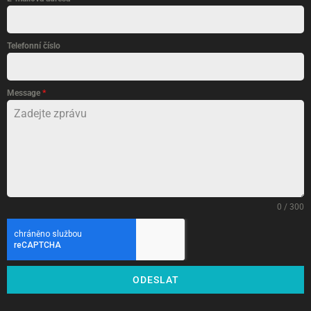
Telefonní číslo
Message
*
0 / 300
ODESLAT