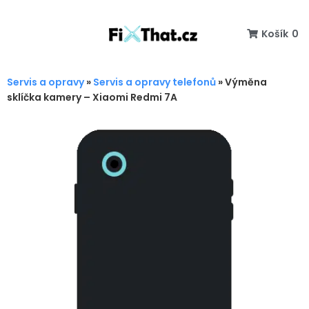
Košík
0
Servis a opravy
»
Servis a opravy telefonů
»
Výměna
sklíčka kamery – Xiaomi Redmi 7A