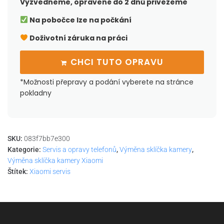
Vyzvedneme, opravené do 2 dnů přivezeme
Na pobočce lze na počkání
Doživotní záruka na práci
CHCI TUTO OPRAVU
*Možnosti přepravy a podání vyberete na stránce
pokladny
SKU:
083f7bb7e300
Kategorie:
Servis a opravy telefonů
,
Výměna sklíčka kamery
,
Výměna sklíčka kamery Xiaomi
Štítek:
Xiaomi servis