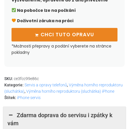
Vyzvedneme, opravené do 2 dnů přivezeme
Na pobočce lze na počkání
Doživotní záruka na práci
CHCI TUTO OPRAVU
*Možnosti přepravy a podání vyberete na stránce
pokladny
SKU:
ce3fcc99e86c
Kategorie:
Servis a opravy telefonů
,
Výměna horního reproduktoru
(sluchátka)
,
Výměna horního reproduktoru (sluchátka) iPhone
Štítek:
iPhone servis
Zdarma doprava do servisu i zpátky k
vám