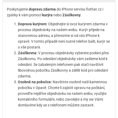
Poskytujeme
dopravu zdarma
do iPhone servisu fixthat.cz i
zpátky k vám pomocí
kurýra
nebo
Zásilkovny
.
Doprava kurýrem:
Objednejte si svoz kurýrem zdarma v
procesu objednávky na našem webu. Kurýr přijede na
stanovenou adresu, a převezme si od vás iPhone k
opravě. V tomto případě není nutné telefon balit, kurýr se
o vše postará.
Zásilkovna:
V procesu objednávky vyberete podání přes
Zásilkovnu. Po odeslání objednávky vám zašleme kód k
odeslání. Se zabaleným telefonem pak stačí navštívit
libovolnou pobočku Zásilkovny a zdělit kód pro odeslání
zdarma.
Osobně na pobočce:
Navštivte osobně naší kamennou
pobočku v Opavě. Chcete li zajistit opravu na počkání,
proveďte nejdříve objednávku na našem webu, využijte
kontaktního formuláře, nebo zavolejte a my sw Vámi
domluvíme kdy se s telefonem můžete zastavit.