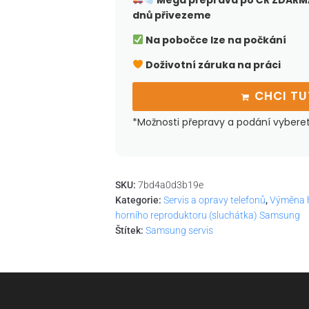
Mega přeprava po ČR
ZDARMA
dnů přivezeme
Na pobočce lze na počkání
Doživotní záruka na práci
CHCI T
*Možnosti přepravy a podání vybere
SKU:
7bd4a0d3b19e
Kategorie:
Servis a opravy telefonů
,
Výměna h
horního reproduktoru (sluchátka) Samsung
Štítek:
Samsung servis