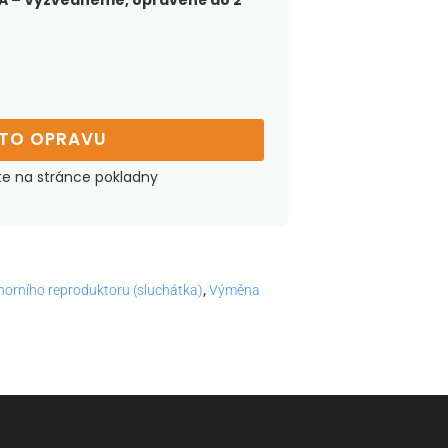
 – Vyzvedneme, opravené do 2
UTO OPRAVU
te na stránce pokladny
orního reproduktoru (sluchátka)
,
Výměna