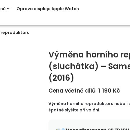
onů
Oprava displeje Apple Watch
 reproduktoru
Výměna horního re
(sluchátka) – Sam
(2016)
1 190
Kč
Cena včetně dílů
Výměna horního reproduktoru neboli s
špatně slyšíte při volání.