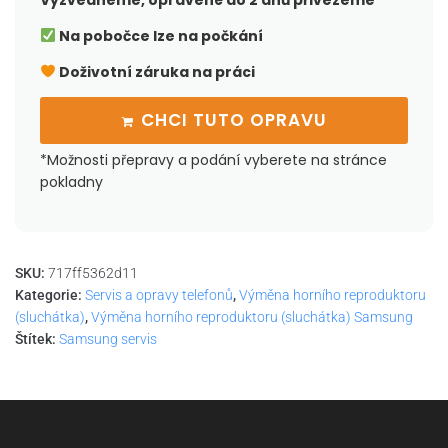
Vyzvedneme, opravené do 2 dnů přivezeme
Na pobočce lze na počkání
Doživotní záruka na práci
CHCI TUTO OPRAVU
*Možnosti přepravy a podání vyberete na stránce
pokladny
SKU:
717ff5362d11
Kategorie:
Servis a opravy telefonů
,
Výměna horního reproduktoru
(sluchátka)
,
Výměna horního reproduktoru (sluchátka) Samsung
Štítek:
Samsung servis