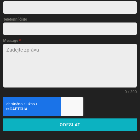
Telefonní číslo
Message
*
0 / 300
ODESLAT