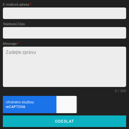
E-mailová adresa
*
Telefonní číslo
Message
*
0 / 300
ODESLAT