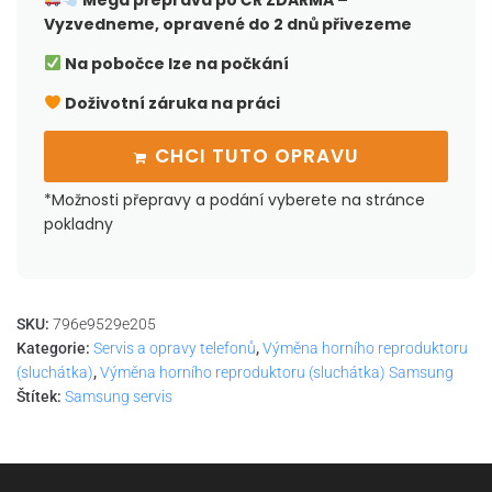
Mega přeprava po ČR
ZDARMA –
Vyzvedneme, opravené do 2 dnů přivezeme
Na pobočce lze na počkání
Doživotní záruka na práci
CHCI TUTO OPRAVU
*Možnosti přepravy a podání vyberete na stránce
pokladny
SKU:
796e9529e205
Kategorie:
Servis a opravy telefonů
,
Výměna horního reproduktoru
(sluchátka)
,
Výměna horního reproduktoru (sluchátka) Samsung
Štítek:
Samsung servis