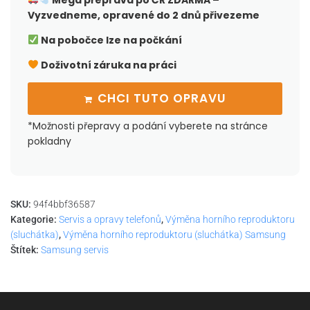
Mega přeprava po ČR
ZDARMA –
Vyzvedneme, opravené do 2 dnů přivezeme
Na pobočce lze na počkání
Doživotní záruka na práci
CHCI TUTO OPRAVU
*Možnosti přepravy a podání vyberete na stránce
pokladny
SKU:
94f4bbf36587
Kategorie:
Servis a opravy telefonů
,
Výměna horního reproduktoru
(sluchátka)
,
Výměna horního reproduktoru (sluchátka) Samsung
Štítek:
Samsung servis