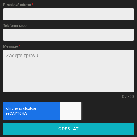
E-mailová adresa
*
Telefonní číslo
Message
*
0 / 300
ODESLAT