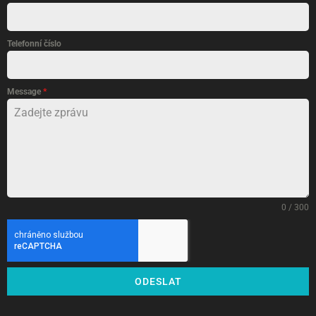
Telefonní číslo
Message
*
0 / 300
ODESLAT