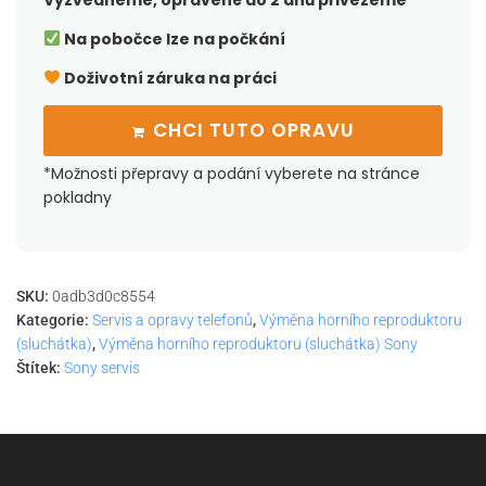
Vyzvedneme, opravené do 2 dnů přivezeme
Na pobočce lze na počkání
Doživotní záruka na práci
CHCI TUTO OPRAVU
*Možnosti přepravy a podání vyberete na stránce
pokladny
SKU:
0adb3d0c8554
Kategorie:
Servis a opravy telefonů
,
Výměna horního reproduktoru
(sluchátka)
,
Výměna horního reproduktoru (sluchátka) Sony
Štítek:
Sony servis