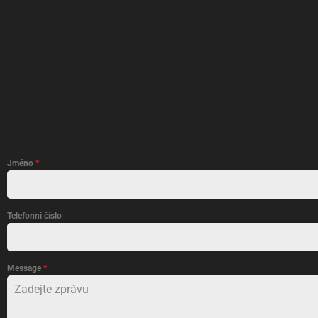
Jméno
*
Telefonní číslo
Message
*