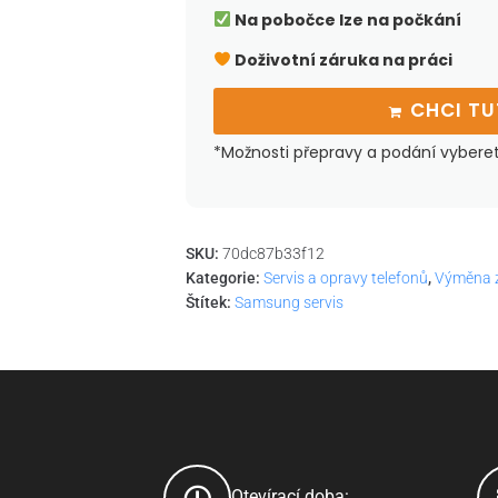
Na pobočce lze na počkání
Doživotní záruka na práci
CHCI T
*Možnosti přepravy a podání vybere
SKU:
70dc87b33f12
Kategorie:
Servis a opravy telefonů
,
Výměna 
Štítek:
Samsung servis
Otevírací doba: