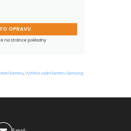
UTO OPRAVU
te na stránce pokladny
zadní kamery
,
Výměna zadní kamery Samsung
E-mail: