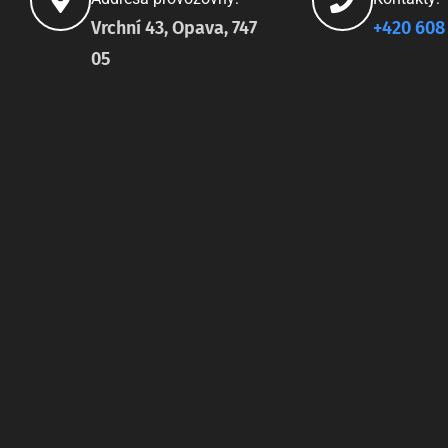
Vrchní 43, Opava, 747
+420 608
05