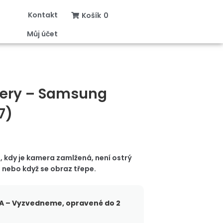
Kontakt
Košík
0
Můj účet
ery – Samsung
7)
 kdy je kamera zamlžená, není ostrý
e nebo když se obraz třepe.
 – Vyzvedneme, opravené do 2