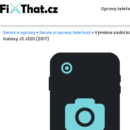
Opravy telef
Servis a opravy
»
Servis a opravy telefonů
»
Výměna zadní k
Galaxy J3 J320 (2017)