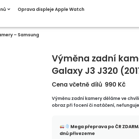
onů
Oprava displeje Apple Watch
amery – Samsung
Výměna zadní kam
Galaxy J3 J320 (201
990
Kč
Cena včetně dílů
Výměnu zadní kamery děláme ve chvíli,
obraz při focení či natáčení, nefunguj
Mega přeprava po ČR
ZDARMA
dnů přivezeme