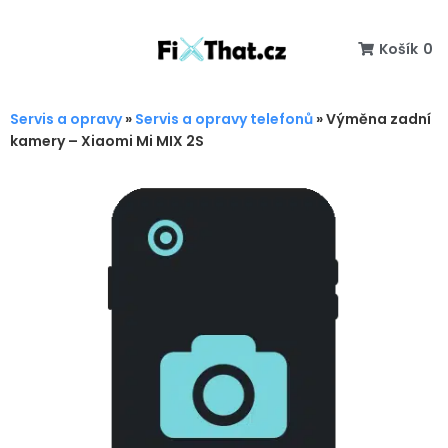
Košík
0
Servis a opravy
»
Servis a opravy telefonů
»
Výměna zadní
kamery – Xiaomi Mi MIX 2S