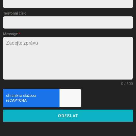
Telefonní číslo
Message
*
0 / 300
ODESLAT