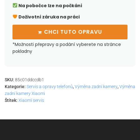
Na pobočce lze na počkání
Doživotní záruka na práci
CHCI TUTO OPRAVU
*Možnosti přepravy a podání vyberete na stránce
pokladny
SKU:
85c01ddccdb1
Kategorie:
Servis a opravy telefonů
,
Výměna zadní kamery
,
Výměna
zadní kamery Xiaomi
Štítek:
Xiaomi servis