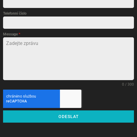
Telefonní číslo
Message
*
0 / 300
ODESLAT