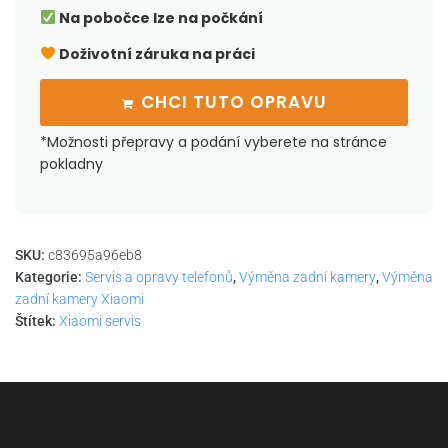
Na pobočce lze na počkání
Doživotní záruka na práci
CHCI TUTO OPRAVU
*Možnosti přepravy a podání vyberete na stránce
pokladny
SKU:
c83695a96eb8
Kategorie:
Servis a opravy telefonů
,
Výměna zadní kamery
,
Výměna
zadní kamery Xiaomi
Štítek:
Xiaomi servis