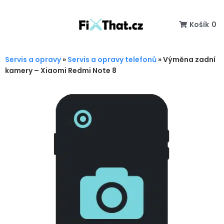
Košík
0
Servis a opravy
»
Servis a opravy telefonů
»
Výměna zadní
kamery – Xiaomi Redmi Note 8