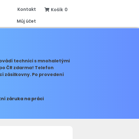
Kontakt
Košík
0
Můj účet
rovádí technici s mnohaletými
y po ČR zdarma! Telefon
cí zásilkovny. Po provedení
ní záruka na práci