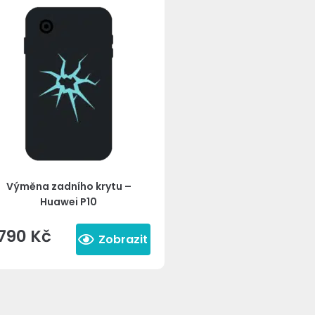
Výměna zadního krytu –
Huawei P10
790
Kč
Zobrazit