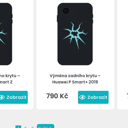
o krytu –
Výměna zadního krytu –
mart Z
Huawei P Smart+ 2019
790
Kč
Zobrazit
Zobrazit