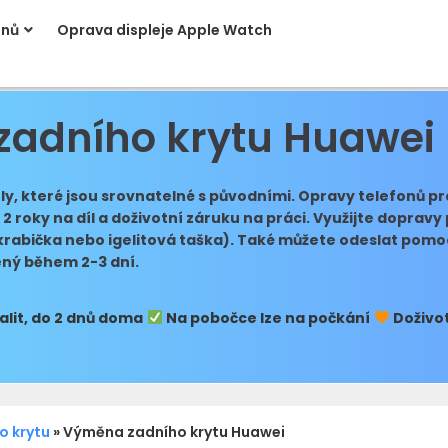
onů
Oprava displeje Apple Watch
adního krytu Huawei
íly, které jsou srovnatelné s původními. Opravy telefonů p
2 roky na díl a doživotní záruku na práci. Využijte doprav
krabička nebo igelitová taška). Také můžete odeslat pomo
ený během 2-3 dní.
lit, do 2 dnů doma
Na pobočce lze na počkání
Doživot
o krytu
»
Výměna zadního krytu Huawei