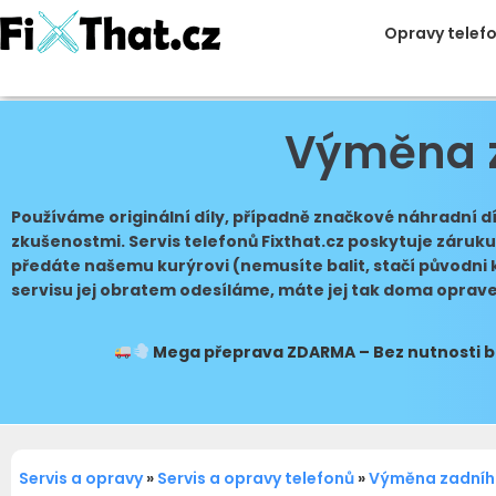
Opravy telef
Výměna z
Používáme originální díly, případně značkové náhradní d
zkušenostmi. Servis telefonů Fixthat.cz poskytuje záruku 
předáte našemu kurýrovi (nemusíte balit, stačí původni 
servisu jej obratem odesíláme, máte jej tak doma oprav
Mega přeprava
ZDARMA – Bez nutnosti ba
Servis a opravy
»
Servis a opravy telefonů
»
Výměna zadníh