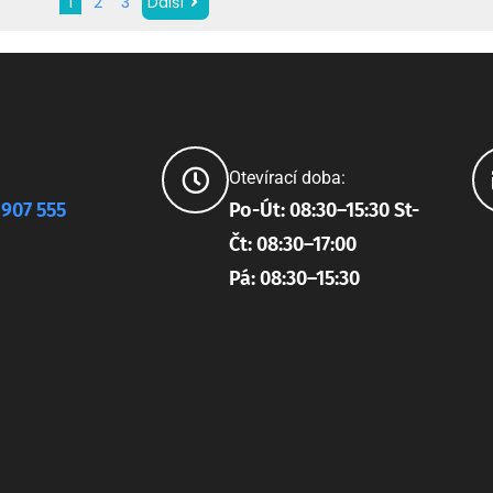
1
2
3
Další
Otevírací doba:
 907 555
Po-Út: 08:30–15:30 St-
Čt: 08:30–17:00
Pá: 08:30–15:30