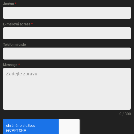
Jméno
*
E-mailová adresa
*
Telefonní číslo
Message
*
0 / 300