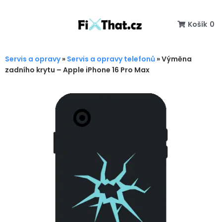
Košík
0
Servis a opravy
»
Servis a opravy telefonů
»
Výměna
zadního krytu – Apple iPhone 16 Pro Max