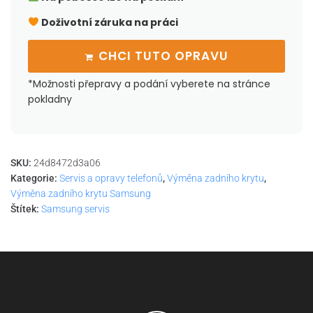
Doživotní záruka na práci
CHCI TUTO OPRAVU
*Možnosti přepravy a podání vyberete na stránce
pokladny
SKU:
24d8472d3a06
Kategorie:
Servis a opravy telefonů
,
Výměna zadního krytu
,
Výměna zadního krytu Samsung
Štítek:
Samsung servis