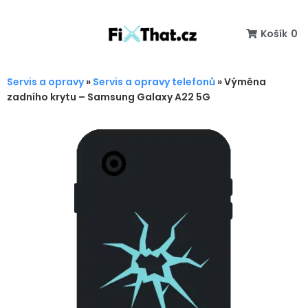
Košík
0
Servis a opravy
»
Servis a opravy telefonů
»
Výměna
zadního krytu – Samsung Galaxy A22 5G