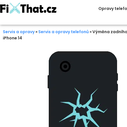
Opravy telef
Servis a opravy
»
Servis a opravy telefonů
»
Výměna zadního 
iPhone 14