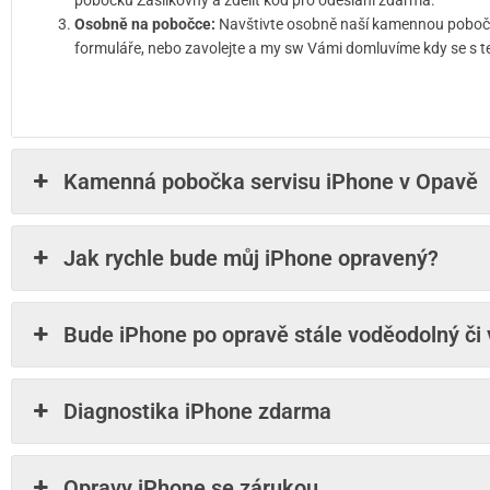
pobočku Zásilkovny a zdělit kód pro odeslání zdarma.
Osobně na pobočce:
Navštivte osobně naší kamennou pobočku
formuláře, nebo zavolejte a my sw Vámi domluvíme kdy se s t
Kamenná pobočka servisu iPhone v Opavě
Jak rychle bude můj iPhone opravený?
Bude iPhone po opravě stále voděodolný či
Diagnostika iPhone zdarma
Opravy iPhone se zárukou