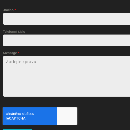
Jméno
*
Telefonní číslo
Message
*