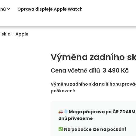
onů
Oprava displeje Apple Watch
skla – Apple
Výměna zadního skl
3 490
Kč
Cena včetně dílů
Výměnu zadního skla na iPhonu provád
poškozené.
Mega přeprava po ČR
ZDARMA
dnů přivezeme
Na pobočce lze na počkání