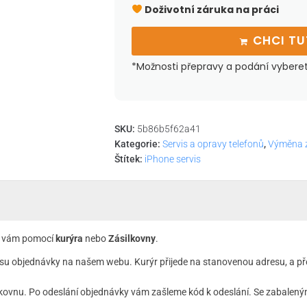
Doživotní záruka na práci
CHCI T
*Možnosti přepravy a podání vybere
SKU:
5b86b5f62a41
Kategorie:
Servis a opravy telefonů
,
Výměna z
Štítek:
iPhone servis
 k vám pomocí
kurýra
nebo
Zásilkovny
.
su objednávky na našem webu. Kurýr přijede na stanovenou adresu, a př
kovnu. Po odeslání objednávky vám zašleme kód k odeslání. Se zabaleným 