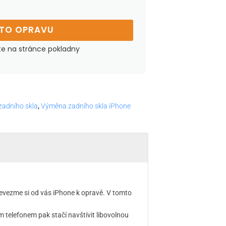
UTO OPRAVU
te na stránce pokladny
adního skla
,
Výměna zadního skla iPhone
evezme si od vás iPhone k opravě. V tomto
telefonem pak stačí navštívit libovolnou