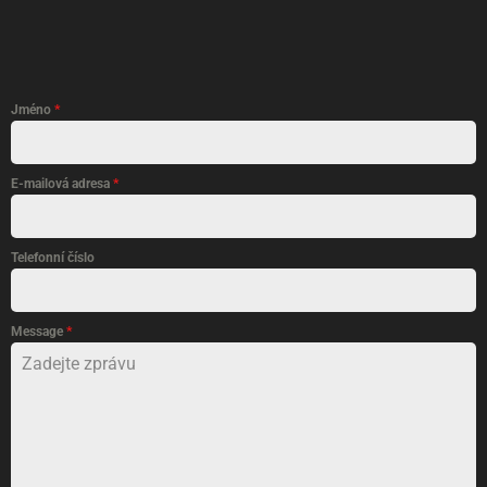
Jméno
*
E-mailová adresa
*
Telefonní číslo
Message
*