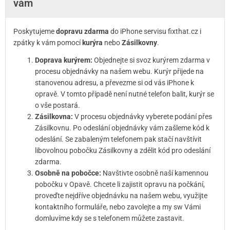
vám
Poskytujeme
dopravu zdarma
do iPhone servisu fixthat.cz i
zpátky k vám pomocí
kurýra
nebo
Zásilkovny
.
Doprava kurýrem:
Objednejte si svoz kurýrem zdarma v
procesu objednávky na našem webu. Kurýr přijede na
stanovenou adresu, a převezme si od vás iPhone k
opravě. V tomto případě není nutné telefon balit, kurýr se
o vše postará.
Zásilkovna:
V procesu objednávky vyberete podání přes
Zásilkovnu. Po odeslání objednávky vám zašleme kód k
odeslání. Se zabaleným telefonem pak stačí navštívit
libovolnou pobočku Zásilkovny a zdělit kód pro odeslání
zdarma.
Osobně na pobočce:
Navštivte osobně naší kamennou
pobočku v Opavě. Chcete li zajistit opravu na počkání,
proveďte nejdříve objednávku na našem webu, využijte
kontaktního formuláře, nebo zavolejte a my sw Vámi
domluvíme kdy se s telefonem můžete zastavit.