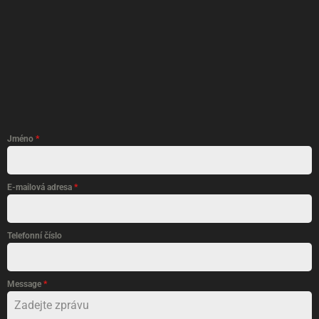
Jméno
*
E-mailová adresa
*
Telefonní číslo
Message
*