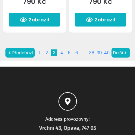
790
Kč
790
Kč
Zobrazit
Zobrazit
Předchozí
1
2
3
4
5
6
…
38
39
40
Další
Addresa provozovny:
Vrchní 43, Opava, 747 05