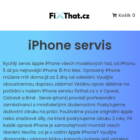
Košík
0
iPhone servis
Rychlý servis Apple iPhone všech modelových řad, od iPhonu
5 až po nejnovější iPhone 15 Pro Max. Opravený iPhone
můžete mít doma již za 3 dny od odeslání. Využijte
oboustrannou dopravu zdarma! Většinu oprav děláme na
počkání v našem iPhone servisu fixthat.cz v V Opavě,
Ostravě a Brně . Servis iphonů provádí profesionální
zaměstnanci s mnohaletými zkušenostmi. Poskytujeme
doživotní záruku na práci. Používáme pouze originální Apple
nebo značkové díly, na které poskytujeme záruku 2 roky. Při
každé opravě iPhone je samozřejmostí montáž všech
těsnění. Nevíte, co je s vaším Apple iPhone? Využijte
diagnostiku zdarma! Nízkou kapacitu baterie řeší výměna