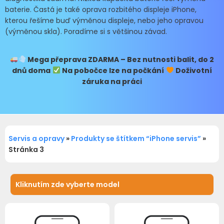
baterie. Častá je také oprava rozbitého displeje iPhone,
kterou řešíme buď výměnou displeje, nebo jeho opravou
(výměnou skla). Poradíme si s většinou závad.
Mega přeprava
ZDARMA – Bez nutnosti balit, do 2
dnů doma
Na pobočce lze na počkání
Doživotní
záruka na práci
Servis a opravy
»
Produkty se štítkem “iPhone servis”
»
Stránka 3