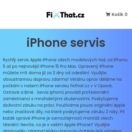
Košík
0
iPhone servis
Rychlý servis Apple iPhone všech modelových řad, od iPhonu
5 až po nejnovější iPhone 15 Pro Max. Opravený iPhone
můžete mít doma již za 3 dny od odeslání. Využijte
oboustrannou dopravu zdarma! Většinu oprav děláme na
počkání v našem iPhone servisu fixthat.cz v V Opavě,
Ostravě a Brně . Servis iphonů provádí profesionální
zaměstnanci s mnohaletými zkušenostmi. Poskytujeme
doživotní záruku na práci. Používáme pouze originální Apple
nebo značkové díly, na které poskytujeme záruku 2 roky. Při
každé opravě iPhone je samozřejmostí montáž všech
těsnění. Nevíte, co je s vaším Apple iPhone? Využijte
diagnostiku zdarma! Nízkou kapacitu baterie řeší výměna