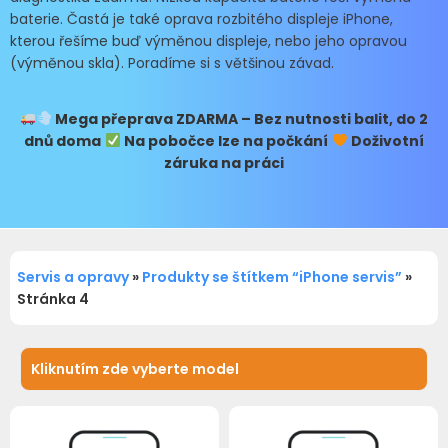
baterie. Častá je také oprava rozbitého displeje iPhone,
kterou řešíme buď výměnou displeje, nebo jeho opravou
(výměnou skla). Poradíme si s většinou závad.
Mega přeprava
ZDARMA – Bez nutnosti balit, do 2
dnů doma
Na pobočce lze na počkání
Doživotní
záruka na práci
Servis a opravy
»
Produkty se štítkem “iPhone servis”
»
Stránka 4