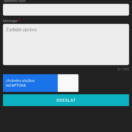
Telefonní číslo
Message
*
0 / 300
ODESLAT