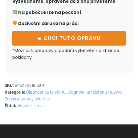
Vyzvedneme, opravené do 2 dnů přivezeme
Na pobočce lze na počkání
Doživotní záruka na práci
CHCI TUTO OPRAVU
*Možnosti přepravy a podání vyberete na stránce
pokladny
SKU:
846c752a80a9
Kategorie:
Diagnostika telefonu
,
Diagnostika telefonu Huawei
,
Servis a opravy telefonů
Štítek:
Huawei servis