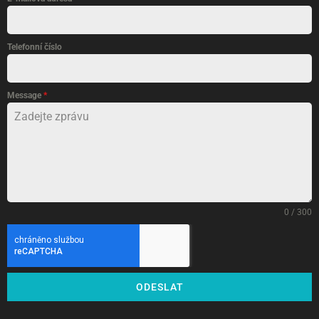
Telefonní číslo
Message
*
0 / 300
ODESLAT