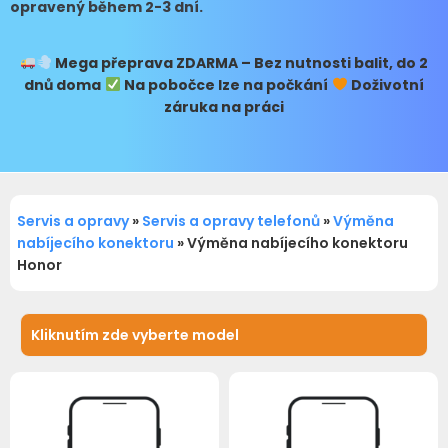
opravený během 2-3 dní.
Mega přeprava
ZDARMA – Bez nutnosti balit, do 2
dnů doma
Na pobočce lze na počkání
Doživotní
záruka na práci
Servis a opravy
»
Servis a opravy telefonů
»
Výměna
nabíjecího konektoru
»
Výměna nabíjecího konektoru
Honor