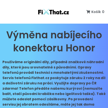
Košík
0
Výměna nabíjecího
konektoru Honor
Používáme originální díly, případně značkové náhradní
díly, které jsou srovnatelné s původními. Opravy
telefonů provádí technici s mnohaletými zkušenostmi.
Servis telefonů Fixthat.cz poskytuje záruku 2 roky na díl
a doživotní záruku na práci. Využijte dopravy po ČR
zdarma! Telefon předáte našemu kurýrovi (nemusíte
balit, stačí původni krabička nebo igelitová taška). Také
můžete odeslat pomocí zásilkovny. Po provedení
servisu jej obratem odesíláme, máte jej tak doma