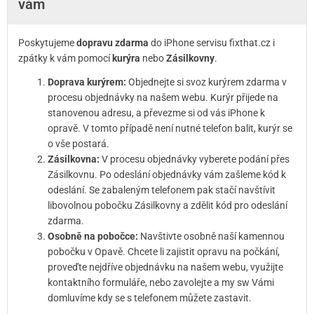
vám
Poskytujeme
dopravu zdarma
do iPhone servisu fixthat.cz i
zpátky k vám pomocí
kurýra
nebo
Zásilkovny
.
Doprava kurýrem:
Objednejte si svoz kurýrem zdarma v
procesu objednávky na našem webu. Kurýr přijede na
stanovenou adresu, a převezme si od vás iPhone k
opravě. V tomto případě není nutné telefon balit, kurýr se
o vše postará.
Zásilkovna:
V procesu objednávky vyberete podání přes
Zásilkovnu. Po odeslání objednávky vám zašleme kód k
odeslání. Se zabaleným telefonem pak stačí navštívit
libovolnou pobočku Zásilkovny a zdělit kód pro odeslání
zdarma.
Osobně na pobočce:
Navštivte osobně naší kamennou
pobočku v Opavě. Chcete li zajistit opravu na počkání,
proveďte nejdříve objednávku na našem webu, využijte
kontaktního formuláře, nebo zavolejte a my sw Vámi
domluvíme kdy se s telefonem můžete zastavit.