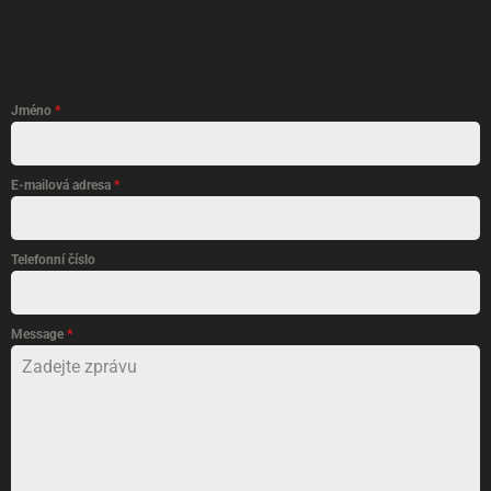
Jméno
*
E-mailová adresa
*
Telefonní číslo
Message
*