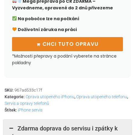
Mega přeprava po ČR
ZDARMA –
Vyzvedneme, opravené do 2 dnů přivezeme
Na pobočce lze na počkání
Doživotní záruka na práci
CHCI TUTO OPRAVU
*Možnosti přepravy a podání vyberete na stránce
pokladny
SKU:
967ad533c17f
Kategorie:
Oprava utopeného iPhonu
,
Oprava utopeného telefonu
,
Servis a opravy telefonů
Štítek:
iPhone servis
Zdarma doprava do servisu i zpátky k