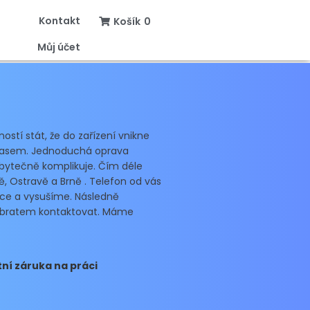
Kontakt
Košík
0
Můj účet
stí stát, že do zařízení vnikne
ž časem. Jednoduchá oprava
zbytečně komplikuje.
Čím déle
, Ostravě a Brně .
Telefon od vás
ce a vysušíme. Následně
 obratem kontaktovat. Máme
ní záruka na práci