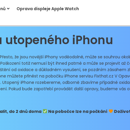
onů
Oprava displeje Apple Watch
 utopeného iPhonu
sto, že jsou novější iPhony voděodolné, může se souhrou okolno
s. Poškození totiž nemusí být ihned patrné a může se projevit a
čištění od oxidace a důkladném vysušení, se pozdním zásahem 
one můžete přinést na pobočku iPhone servisu Fixthat.cz V Opavě
a
. Utopený iPhone rozebereme, odborně zbavíme případné oxida
zení. Pokud bude zapotřebí provádět další opravy, budeme vás
lit, do 2 dnů doma
Na pobočce lze na počkání
Doživot