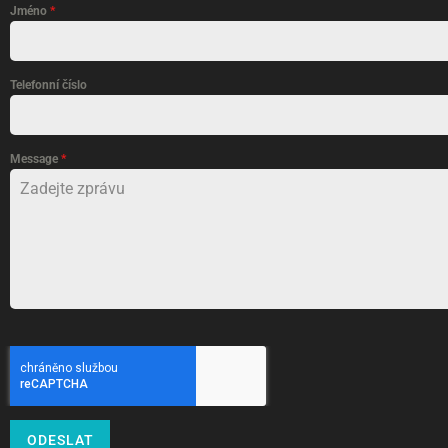
Jméno
*
Telefonní číslo
Message
*
ODESLAT