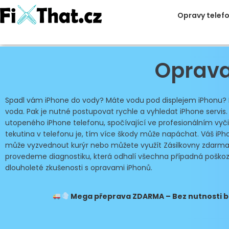
Opravy telef
Oprava
Spadl vám iPhone do vody? Máte vodu pod displejem iPhonu? Pře
voda. Pak je nutné postupovat rychle a vyhledat iPhone servi
utopeného iPhone telefonu, spočívající ve profesionálním vy
tekutina v telefonu je, tím více škody může napáchat.
Váš iPh
může vyzvednout kurýr nebo můžete využít Zásilkovny zdarm
provedeme diagnostiku, která odhalí všechna případná poško
dlouholeté zkušenosti s opravami iPhonů.
Mega přeprava
ZDARMA – Bez nutnosti ba