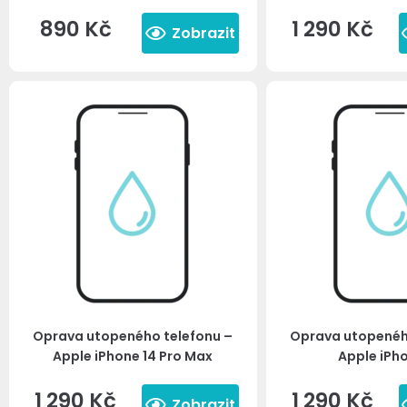
890
Kč
1 290
Kč
Zobrazit
Oprava utopeného telefonu –
Oprava utopenéh
Apple iPhone 14 Pro Max
Apple iPho
1 290
Kč
1 290
Kč
Zobrazit