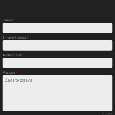
Jméno
*
E-mailová adresa
*
Telefonní číslo
Message
*
0 / 300