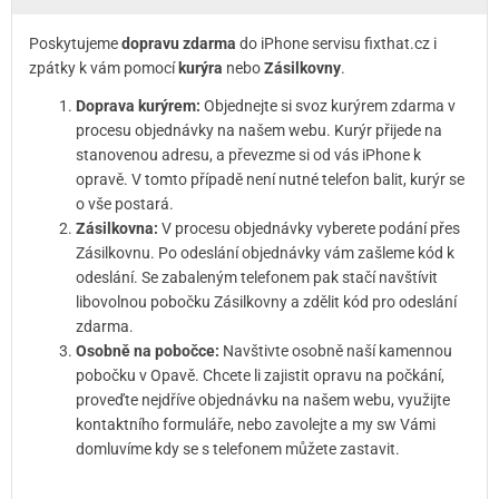
Poskytujeme
dopravu zdarma
do iPhone servisu fixthat.cz i
zpátky k vám pomocí
kurýra
nebo
Zásilkovny
.
Doprava kurýrem:
Objednejte si svoz kurýrem zdarma v
procesu objednávky na našem webu. Kurýr přijede na
stanovenou adresu, a převezme si od vás iPhone k
opravě. V tomto případě není nutné telefon balit, kurýr se
o vše postará.
Zásilkovna:
V procesu objednávky vyberete podání přes
Zásilkovnu. Po odeslání objednávky vám zašleme kód k
odeslání. Se zabaleným telefonem pak stačí navštívit
libovolnou pobočku Zásilkovny a zdělit kód pro odeslání
zdarma.
Osobně na pobočce:
Navštivte osobně naší kamennou
pobočku v Opavě. Chcete li zajistit opravu na počkání,
proveďte nejdříve objednávku na našem webu, využijte
kontaktního formuláře, nebo zavolejte a my sw Vámi
domluvíme kdy se s telefonem můžete zastavit.