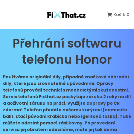
Košík
0
Přehrání softwaru
telefonu Honor
Používáme originální díly, případně značkové náhradní
díly, které jsou srovnatelné s původními. Opravy
telefonů provádí technici s mnohaletými zkušenostmi.
Servis telefonů Fixthat.cz poskytuje záruku 2 roky na díl
a doživotní záruku na práci. Využijte dopravy po ČR
zdarma! Telefon předáte našemu kurýrovi (nemusíte
balit, stačí původni krabička nebo igelitová taška). Také
můžete odeslat pomocí zásilkovny. Po provedení
servisu jej obratem odesíláme, máte jej tak doma