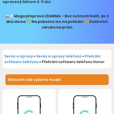
opravený během 2-3 dní.
Mega přeprava
ZDARMA – Bez nutnosti balit, do 2
dnů doma
Na pobočce lze na počkání
Doživotní
záruka na práci
Servis a opravy
»
Servis a opravy telefonů
»
Přehrání
softwaru telefonu
»
Přehrání softwaru telefonu Honor