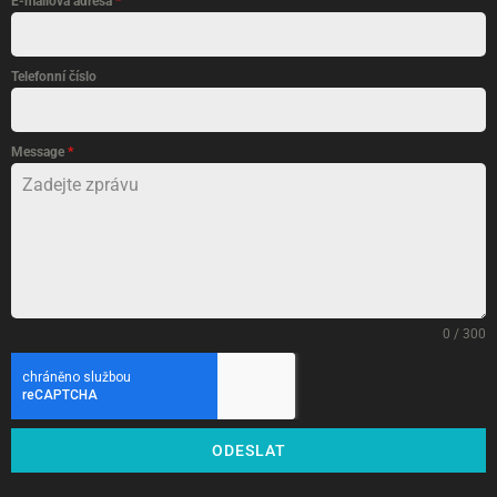
E-mailová adresa
*
Telefonní číslo
Message
*
0 / 300
ODESLAT