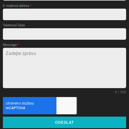
E-mailová adresa
*
Telefonní číslo
Message
*
0 / 300
ODESLAT