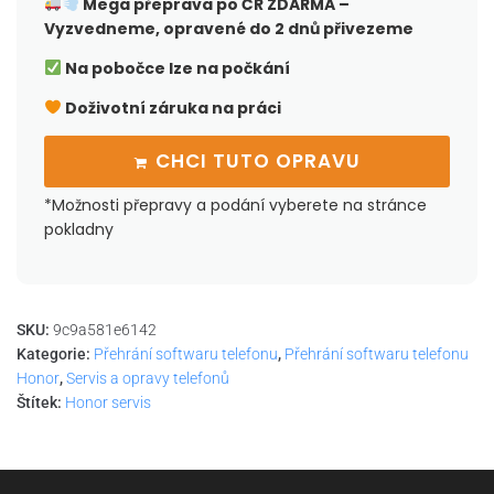
Mega přeprava po ČR
ZDARMA –
Vyzvedneme, opravené do 2 dnů přivezeme
Na pobočce lze na počkání
Doživotní záruka na práci
CHCI TUTO OPRAVU
*Možnosti přepravy a podání vyberete na stránce
pokladny
SKU:
9c9a581e6142
Kategorie:
Přehrání softwaru telefonu
,
Přehrání softwaru telefonu
Honor
,
Servis a opravy telefonů
Štítek:
Honor servis