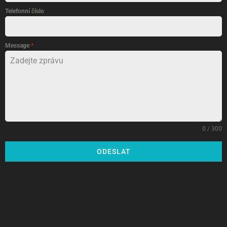
Telefonní číslo
Message
*
0 / 300
ODESLAT