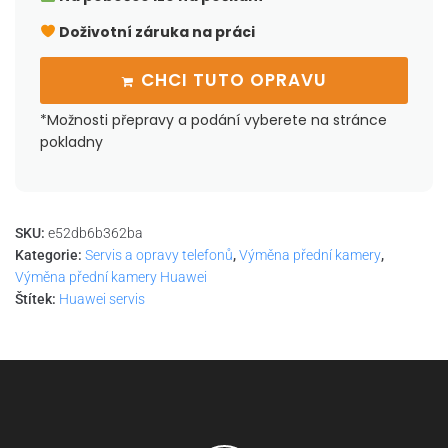
Doživotní záruka na práci
CHCI TUTO OPRAVU
*Možnosti přepravy a podání vyberete na stránce
pokladny
SKU:
e52db6b362ba
Kategorie:
Servis a opravy telefonů
,
Výměna přední kamery
,
Výměna přední kamery Huawei
Štítek:
Huawei servis